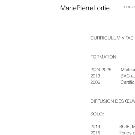
MariePierreLortie
oeuv
CURRICULUM VITAE
FORMATION
2024-2026 Maîtrise Ar
2013 BAC aux Beaux-
2006 Certificat Mu
DIFFUSION DES ŒU
SOLO:
2019 SOIE, Maison d
2015 Fonds du Patri