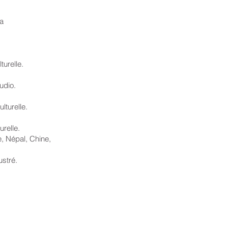
a
urelle.
udio.
lturelle.
relle.
 Inde, Népal, Chine,
stré.