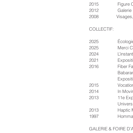
2015 Figure Obscure
2012 Galerie La Sei
2008 Visages, (bour
COLLECTIF:
2025 Écologie Spéc
2025 Merci Carole!
2024 L’instant est 
2021 Exposition bén
2016 Fiber Face 4: 
Babaran Segaragun
Exposition
2015 Vocation en Art
2014 In Movimento, 
2013 11e Exposition
Université Conco
2013 Haptic Manoeuv
1997 Hommage à Mag
GALERIE & FOIRE D