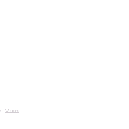
with
Wix.com