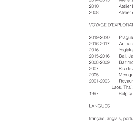
2010 Atelier Photo
2008 Atelier entrep
VOYAGE D'EXPLORA
2019-2020 Prague - Ré
2016-2017 Aotearoa / N
2016 Yogiakarta (Jav
2015-2016 Bali, Java &
2008-2009 Baltimore - 
2007 Rio de Janeiro, 
2005 Mexique, Guatem
2001-2003 Royaume U
Laos, Thaïlande, Au
1997 Belgique, Pays-B
LANGUES
français, anglais, port