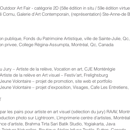
oor Art Fair - catégorie 2D (58e édition in situ / 59e édition virtuel
ornu, Galerie d’Art Contemporain, (représentation) Ste-Anne-de 
ique, Fonds du Patrimoine Artistique, ville de Sainte-Julie, Qc
ivee, College Régina-Assumpta, Montréal, Qc, Canada
 Artiste de la relève, Vocation en art, CJE Montérégie
de la relève en Art visuel – Festiv’art, Frelighsburg
lontaire – projet de promotion, site web et portfolio
lontaire – projet d’exposition, Visages, Cafe Les Entretiens, 
T
pairs pour artiste en art visuel (sélection du jury) RAAV, Montr
photo sur Lightroom, L’imprimerie centre d’artistes, Montréal
iste, Brahma Tirta Sari Batik Studio, Yogiakarta, Java
nture Naturelles, Boutique Atelier Infuse Textile, Sutton, Canada