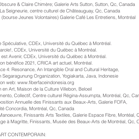
 & Claire Chimère; Galerie Arts Sutton, Sutton, Qc, Canada
gneurie, centre culturel de Châteauguay, Qc, Canada
se Jeunes Volontaires) Galerie Café Les Entretiens, Montréal
ulative, CDEx, Université du Québec à Montréal.
, CDEx, Université du Québec à Montréal.
Avenir, CDEx, Université du Québec à Montréal.
éfice 2021, CRICA art actuel, Montréal.
Resonance, An Intangible Oral and Cultural Heritage,
ung Organization, Yogiakarta, Java, Indonesie
 web:
www.fiberfaceindonesia.org
, Maison de la Culture Villebon, Beloeil
Collectif, Centre culturel Régina-Assumpta, Montréal, Qc, Ca
 Annuelle des Finissants aux Beaux-Arts, Galerie FOFA,
rdia, Montréal, Qc, Canada
re, Finissants Arts Textiles, Galerie Espace Fibre, Montéal, 
ritte, Finissants, Musée des Beaux-Arts de Montréal, Qc, 
’ART CONTEMPORAIN: