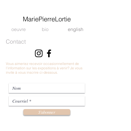
MariePierreLortie
oeuvre
bio
english
Contact
Vous aimeriez recevoir occasionnellement de
l'information sur les expositions à venir? Je vous
invite à vous inscrire ci-dessous.
S'abonner