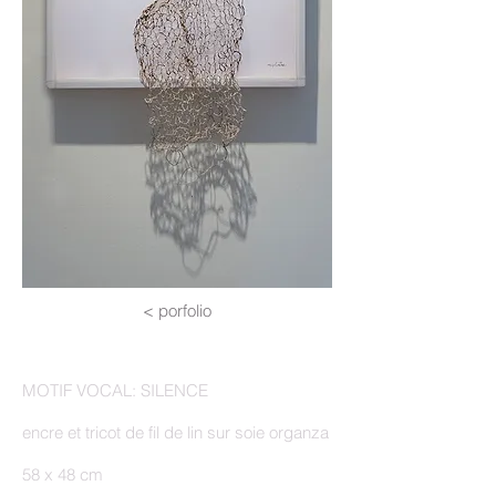
< porfolio
MOTIF VOCAL: SILENCE
encre et tricot de fil de lin
sur soie organza
58 x 48 cm