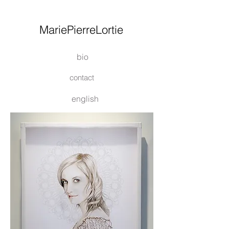
MariePierreLortie
bio
contact
english